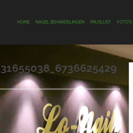
HOME
NAGEL BEHANDELINGEN
PRIJSLIJST
FOTO’S
331655038_6736625429