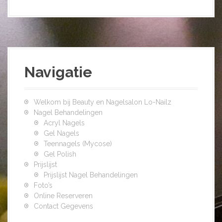
Navigatie
Welkom bij Beauty en Nagelsalon Lo-Nailz
Nagel Behandelingen
Acryl Nagels
Gel Nagels
Teennagels (Mycose)
Gel Polish
Prijslijst
Prijslijst Nagel Behandelingen
Foto’s
Online Reserveren
Contact Gegevens